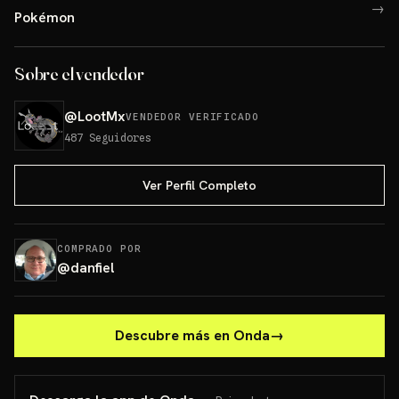
→
Pokémon
Sobre el vendedor
@
LootMx
VENDEDOR VERIFICADO
487
Seguidores
Ver Perfil Completo
COMPRADO POR
@
danfiel
Descubre más en Onda
→