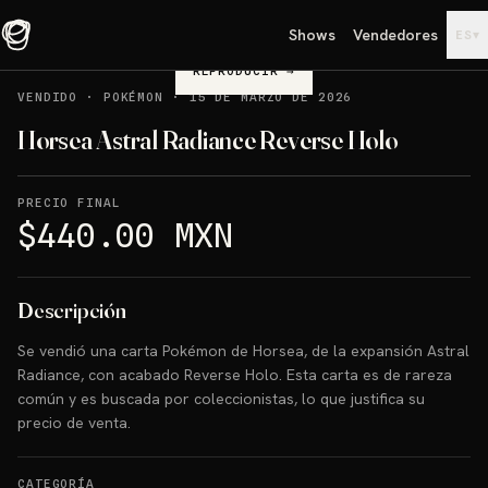
Shows
Vendedores
▾
ES
REPRODUCIR
→
VENDIDO
·
POKÉMON
·
15 DE MARZO DE 2026
Horsea Astral Radiance Reverse Holo
PRECIO FINAL
$440.00 MXN
Descripción
Se vendió una carta Pokémon de Horsea, de la expansión Astral
Radiance, con acabado Reverse Holo. Esta carta es de rareza
común y es buscada por coleccionistas, lo que justifica su
precio de venta.
CATEGORÍA