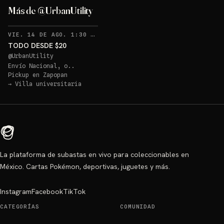
Más de @UrbanUtility
RECORDATORIOS
VIE. 14 DE AGO. 1:30 AM
·
2
TODO DESDE $20
@
UrbanUtility
Envío Nacional, o..
Pickup en
Zapopan
→
Villa universitaria
La plataforma de subastas en vivo para coleccionables en
México. Cartas Pokémon, deportivas, juguetes y más.
Instagram
Facebook
TikTok
CATEGORÍAS
COMUNIDAD