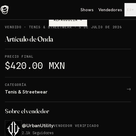
Shows
Vendedores
▾
ES
REPRODUCIR
→
VENDIDO
·
TENIS & STREETWEAR
·
5 DE JULIO DE 2026
Artículo de Onda
PRECIO FINAL
$420.00 MXN
CATEGORÍA
→
Tenis & Streetwear
Sobre el vendedor
@
UrbanUtility
VENDEDOR VERIFICADO
2.1k
Seguidores