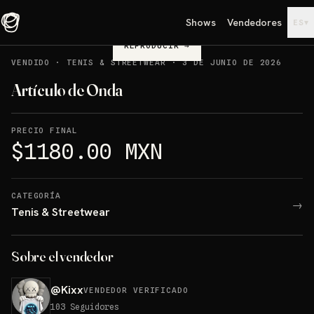
Shows
Vendedores
▾
ES
REPRODUCIR
→
VENDIDO
·
TENIS & STREETWEAR
·
3 DE JUNIO DE 2026
Artículo de Onda
PRECIO FINAL
$1180.00 MXN
CATEGORÍA
→
Tenis & Streetwear
Sobre el vendedor
@
Kixx
VENDEDOR VERIFICADO
103
Seguidores