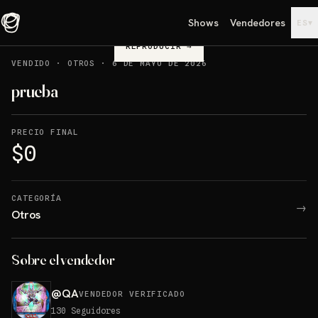
Shows
Vendedores
▾
ES
REPRODUCIR
→
VENDIDO
·
OTROS
·
6 DE MAYO DE 2026
prueba
PRECIO FINAL
$0
CATEGORÍA
→
Otros
Sobre el vendedor
@
QA
VENDEDOR VERIFICADO
130
Seguidores