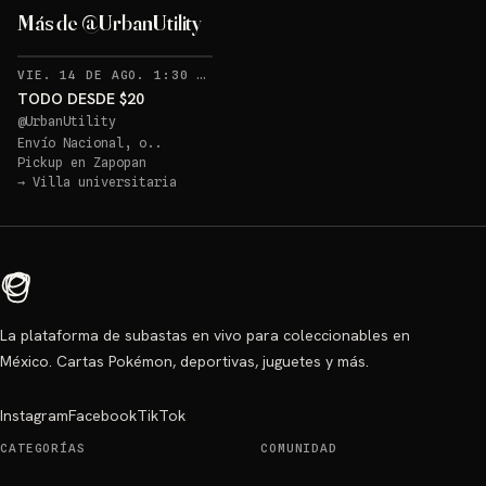
Más de @UrbanUtility
RECORDATORIOS
VIE. 14 DE AGO. 1:30 AM
·
4
TODO DESDE $20
@
UrbanUtility
Envío Nacional, o..
Pickup en
Zapopan
→
Villa universitaria
La plataforma de subastas en vivo para coleccionables en
México. Cartas Pokémon, deportivas, juguetes y más.
Instagram
Facebook
TikTok
CATEGORÍAS
COMUNIDAD