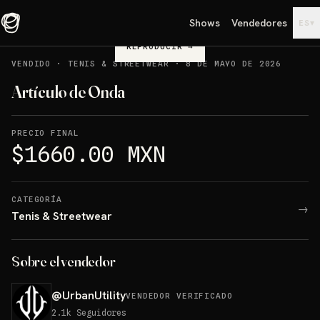
Shows
Vendedores
▾
ES
REPRODUCIR
→
VENDIDO
·
TENIS & STREETWEAR
·
8 DE MAYO DE 2026
Artículo de Onda
PRECIO FINAL
$1660.00 MXN
CATEGORÍA
→
Tenis & Streetwear
Sobre el vendedor
@
UrbanUtility
VENDEDOR VERIFICADO
2.1k
Seguidores