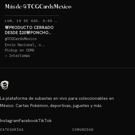
GRATIS
Más de @TCGCardsMexico
Sorteo: PONCHO PIKACHU PSA 10 GRATIS
→
RECORDATORIOS
LUN. 10 DE AGO. 0:00 AM
·
397
🚨PRODUCTO CERRADO
DESDE $20🚨PONCHO
PIKACHU PSA 10 GRATIS
@
TCGCardsMexico
Envío Nacional, o..
Pickup en
CDMX
→
Interlomas
La plataforma de subastas en vivo para coleccionables en
México. Cartas Pokémon, deportivas, juguetes y más.
Instagram
Facebook
TikTok
CATEGORÍAS
COMUNIDAD