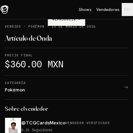
Shows
Vendedores
▾
ES
REPRODUCIR
→
VENDIDO
·
POKÉMON
·
15 DE MARZO DE 2026
Artículo de Onda
PRECIO FINAL
$360.00 MXN
CATEGORÍA
→
Pokémon
Sobre el vendedor
@
TCGCardsMexico
VENDEDOR VERIFICADO
6.1k
Seguidores