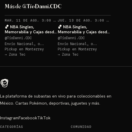
Más de @TíoDanni.CDC
RECORDATORIOS
RECO
MAR. 11 DE AGO. 3:00 AM
·
62
JUE. 13 DE AGO. 3:00 AM
·
27
🏀 NBA Singles,
🏀 NBA Singles,
Memorabilia y Cajas desde
Memorabilia y Cajas desde
$20 🔥
$20 🔥
@
TíoDanni.CDC
@
TíoDanni.CDC
Envío Nacional, o..
Envío Nacional, o..
Pickup en
Monterrey
Pickup en
Monterrey
→
Zona Tec
→
Zona Tec
La plataforma de subastas en vivo para coleccionables en
México. Cartas Pokémon, deportivas, juguetes y más.
Instagram
Facebook
TikTok
CATEGORÍAS
COMUNIDAD