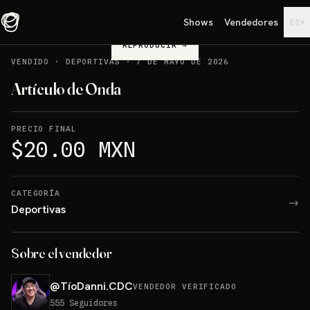
Shows
Vendedores
▾
ES
REPRODUCIR
→
VENDIDO
·
DEPORTIVAS
·
7 DE MAYO DE 2026
Artículo de Onda
PRECIO FINAL
$20.00 MXN
CATEGORÍA
→
Deportivas
Sobre el vendedor
@
TíoDanni.CDC
VENDEDOR VERIFICADO
555
Seguidores