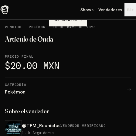
Shows
Vendedores
▾
ES
REPRODUCIR
→
VENDIDO
·
POKÉMON
·
10 DE MAYO DE 2026
Artículo de Onda
PRECIO FINAL
$20.00 MXN
CATEGORÍA
→
Pokémon
Sobre el vendedor
@
TPM_Reuniclus
VENDEDOR VERIFICADO
1.1k
Seguidores