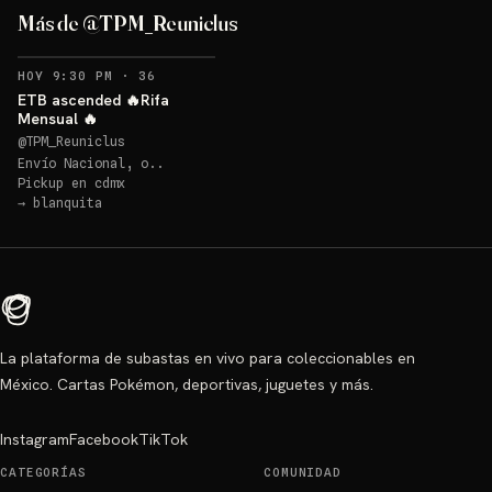
Más de @TPM_Reuniclus
RECORDATORIOS
HOY 9:30 PM
·
36
ETB ascended 🔥Rifa
Mensual 🔥
@
TPM_Reuniclus
Envío Nacional, o..
Pickup en
cdmx
→
blanquita
La plataforma de subastas en vivo para coleccionables en
México. Cartas Pokémon, deportivas, juguetes y más.
Instagram
Facebook
TikTok
CATEGORÍAS
COMUNIDAD