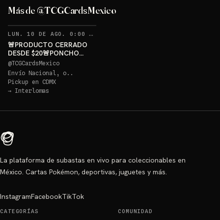
GRATIS
Más de @TCGCardsMexico
Sorteo: PONCHO PIKACHU PSA 10 GRATIS
→
RECORDATORIOS
LUN. 10 DE AGO. 0:00 AM
·
338
🚨PRODUCTO CERRADO
DESDE $20🚨PONCHO
PIKACHU PSA 10 GRATIS
@
TCGCardsMexico
Envío Nacional, o..
Pickup en
CDMX
→
Interlomas
La plataforma de subastas en vivo para coleccionables en
México. Cartas Pokémon, deportivas, juguetes y más.
Instagram
Facebook
TikTok
CATEGORÍAS
COMUNIDAD