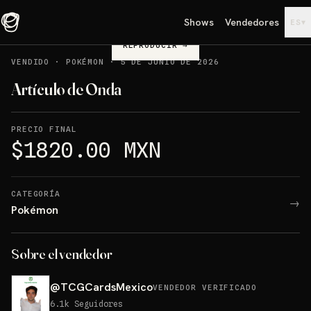
Shows
Vendedores
▾
ES
REPRODUCIR
→
VENDIDO
·
POKÉMON
·
5 DE JUNIO DE 2026
Artículo de Onda
PRECIO FINAL
$1820.00 MXN
CATEGORÍA
→
Pokémon
Sobre el vendedor
@
TCGCardsMexico
VENDEDOR VERIFICADO
6.1k
Seguidores