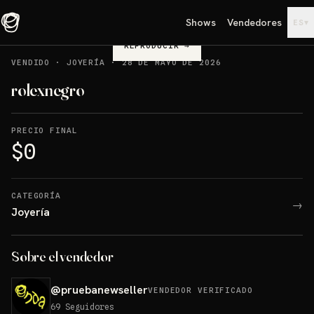
Shows
Vendedores
▾
ES
REPRODUCIR
→
VENDIDO
·
JOYERÍA
·
28 DE MAYO DE 2026
rolexnegro
PRECIO FINAL
$0
CATEGORÍA
→
Joyería
Sobre el vendedor
@
pruebanewseller
VENDEDOR VERIFICADO
69
Seguidores