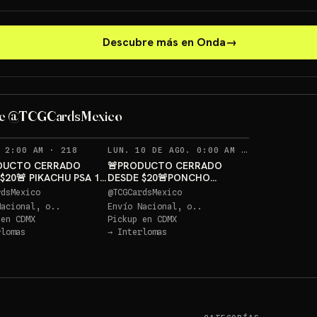
Descubre más en Onda
→
PONCHO PI
PIKACHU PSA 10 GRATIS
GRATIS
de @TCGCardsMexico
Sorteo: PIKACHU PSA 10 GRATIS
→
Sorteo: PONCHO PIKACHU PSA 10 GRATIS
→
RECORDATORIOS
RECORDAT
 2:00 AM
·
218
LUN. 10 DE AGO. 0:00 AM
·
234
DUCTO CERRADO
🚨PRODUCTO CERRADO
$20🚨 PIKACHU PSA 10
DESDE $20🚨PONCHO
S
PIKACHU PSA 10 GRATIS
rdsMexico
@
TCGCardsMexico
Nacional, o..
Envío Nacional, o..
 en
CDMX
Pickup en
CDMX
rlomas
→
Interlomas