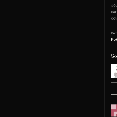
Jou
car
col
CA
Po
So