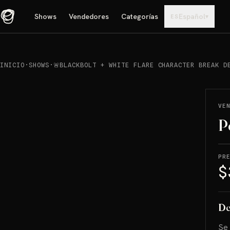
Shows
Vendedores
Categorías
Español
▾
ES
INICIO
·
SHOWS
·
🚨BLACKBOLT + WHITE FLARE CHARACTER BREAK D
REPRODUCIR
→
VENDIDO
VE
P
PR
$
De
Se 