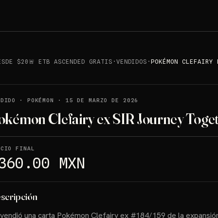
ESDE $20🚨 ETB ASCENDED GRATIS
·
VENDIDOS
·
POKÉMON CLEFAIRY 
NDIDO
·
POKÉMON
·
15 DE MARZO DE 2026
okémon Clefairy ex SIR Journey Toge
ECIO FINAL
360.00 MXN
scripción
vendió una carta Pokémon Clefairy ex #184/159 de la expansió