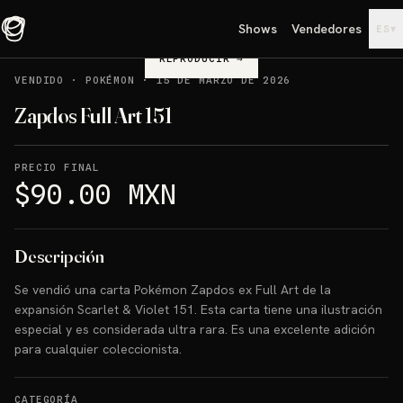
Shows
Vendedores
▾
ES
REPRODUCIR
→
VENDIDO
·
POKÉMON
·
15 DE MARZO DE 2026
Zapdos Full Art 151
PRECIO FINAL
$90.00 MXN
Descripción
Se vendió una carta Pokémon Zapdos ex Full Art de la
expansión Scarlet & Violet 151. Esta carta tiene una ilustración
especial y es considerada ultra rara. Es una excelente adición
para cualquier coleccionista.
CATEGORÍA