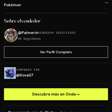
→
Pokémon
Sobre el vendedor
@
Palmerin
VENDEDOR VERIFICADO
60
Seguidores
Ver Perfil Completo
COMPRADO POR
@
Kova07
Descubre más en Onda
→