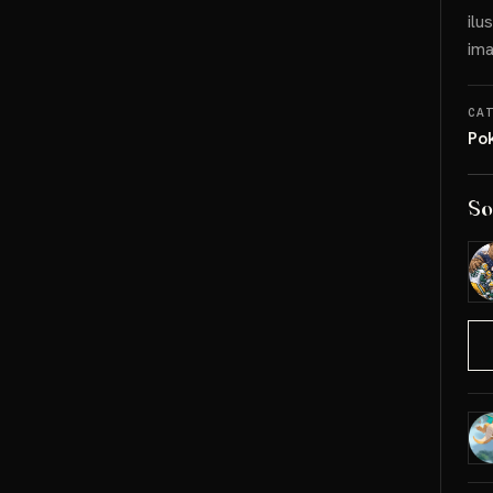
ilu
ima
CA
Po
So