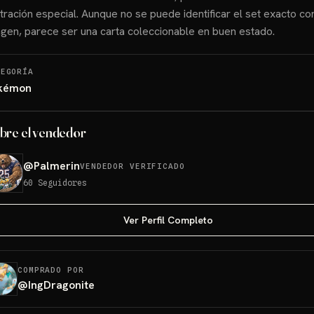
stración especial. Aunque no se puede identificar el set exacto con
gen, parece ser una carta coleccionable en buen estado.
TEGORÍA
kémon
bre el vendedor
@
Palmerin
VENDEDOR VERIFICADO
60
Seguidores
Ver Perfil Completo
COMPRADO POR
@
IngDragonite