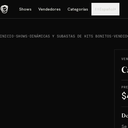
Shows
Vendedores
Categorías
Español
▾
ES
INICIO
·
SHOWS
·
DINÁMICAS Y SUBASTAS DE HITS BONITOS
·
VENDID
REPRODUCIR
→
VENDIDO
VE
C
PR
$
De
Se 