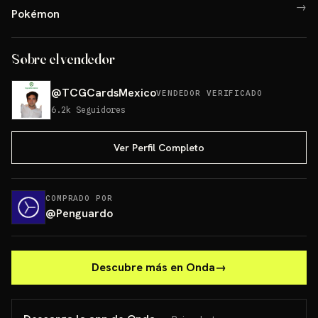
→
Pokémon
Sobre el vendedor
@
TCGCardsMexico
VENDEDOR VERIFICADO
6.2k
Seguidores
Ver Perfil Completo
COMPRADO POR
@
Penguardo
Descubre más en Onda
→