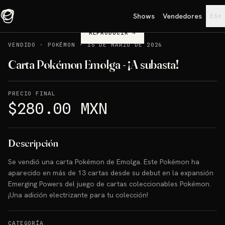
Shows
Vendedores
▾
ES
REPRODUCIR
→
VENDIDO
·
POKÉMON
·
15 DE MARZO DE 2026
Carta Pokémon Emolga - ¡A subasta!
PRECIO FINAL
$280.00 MXN
Descripción
Se vendió una carta Pokémon de Emolga. Este Pokémon ha
aparecido en más de 13 cartas desde su debut en la expansión
Emerging Powers del juego de cartas coleccionables Pokémon.
¡Una adición electrizante para tu colección!
CATEGORÍA