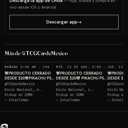
Descarga la app de Onda
— Puja, chatea y compra en
vivo desde iOS o Android.
Descargar app
→
Más de @TCGCardsMexico
RECORDATORIOS
REC
MAÑANA 2:00 AM
·
196
MIÉ. 12 DE AGO. 2:00 AM
·
188
🚨PRODUCTO CERRADO
🚨PRODUCTO CERRADO
🚨PRODUC
DESDE $20🚨PIKACHU PSA
DESDE $20🚨 PIKACHU PSA
DESDE $20
10 GRATIS
10 GRATIS
10 GRATIS
@
TCGCardsMexico
@
TCGCardsMexico
@
TCGCardsM
Envío Nacional, o..
Envío Nacional, o..
Envío Naci
Pickup en
CDMX
Pickup en
CDMX
Pickup en
→
Interlomas
→
Interlomas
→
Interlom