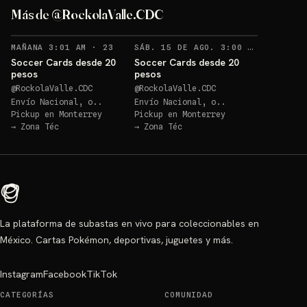
Más de @RockolaValle.CDC
RECORDATORIOS
RECOR
MAÑANA 3:01 AM
·
23
SÁB. 15 DE AGO. 3:00 AM
·
1
Soccer Cards desde 20
Soccer Cards desde 20
pesos
pesos
@
RockolaValle.CDC
@
RockolaValle.CDC
Envío Nacional, o..
Envío Nacional, o..
Pickup en
Monterrey
Pickup en
Monterrey
→
Zona Téc
→
Zona Téc
La plataforma de subastas en vivo para coleccionables en
México. Cartas Pokémon, deportivas, juguetes y más.
Instagram
Facebook
TikTok
CATEGORÍAS
COMUNIDAD