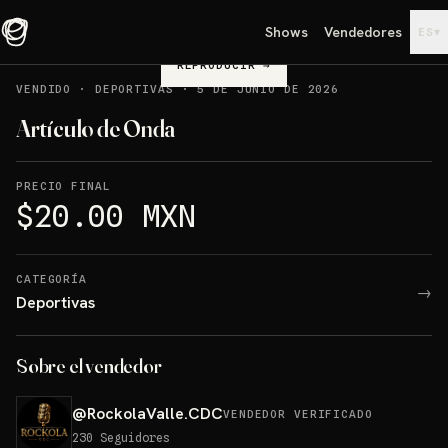
Shows
Vendedores
▾
ES
REPRODUCIR
→
VENDIDO
·
DEPORTIVAS
·
5 DE JUNIO DE 2026
Artículo de Onda
PRECIO FINAL
$20.00 MXN
CATEGORÍA
→
Deportivas
Sobre el vendedor
@
RockolaValle.CDC
VENDEDOR VERIFICADO
230
Seguidores