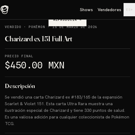
Shows
Vendedores
▾
ES
REPRODUCIR
→
VENDIDO
·
POKÉMON
·
15 DE MARZO DE 2026
Charizard ex 151 Full Art
PRECIO FINAL
$450.00 MXN
Descripción
Se vendió una carta Charizard ex #183/165 de la expansión
Scarlet & Violet 151. Esta carta Ultra Rara muestra una
ilustración especial de Charizard y tiene 330 puntos de salud.
Es una valiosa adición para cualquier coleccionista de Pokémon
TCG.