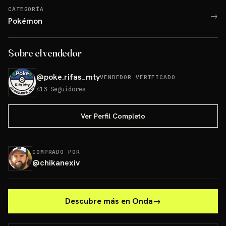
CATEGORÍA
→
Pokémon
Sobre el vendedor
@
poke.rifas_mty
VENDEDOR VERIFICADO
413
Seguidores
Ver Perfil Completo
COMPRADO POR
@
chikanexiv
Descubre más en Onda
→