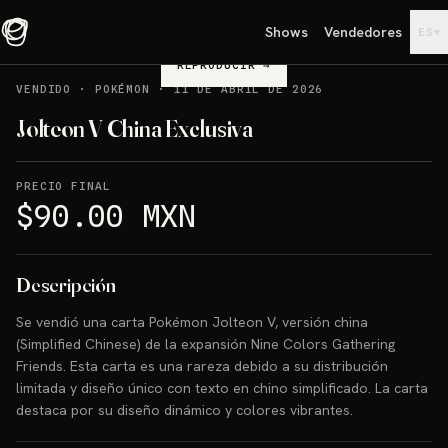
Shows
Vendedores
▾
ES
REPRODUCIR
→
VENDIDO
·
POKÉMON
·
11 DE ABRIL DE 2026
Jolteon V China Exclusiva
PRECIO FINAL
$90.00 MXN
Descripción
Se vendió una carta Pokémon Jolteon V, versión china
(Simplified Chinese) de la expansión Nine Colors Gathering
Friends. Esta carta es una rareza debido a su distribución
limitada y diseño único con texto en chino simplificado. La carta
destaca por su diseño dinámico y colores vibrantes.