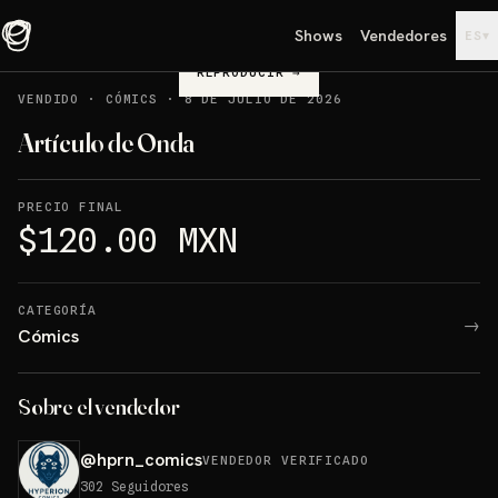
Shows
Vendedores
▾
ES
REPRODUCIR
→
VENDIDO
·
CÓMICS
·
8 DE JULIO DE 2026
Artículo de Onda
PRECIO FINAL
$120.00 MXN
CATEGORÍA
→
Cómics
Sobre el vendedor
@
hprn_comics
VENDEDOR VERIFICADO
302
Seguidores