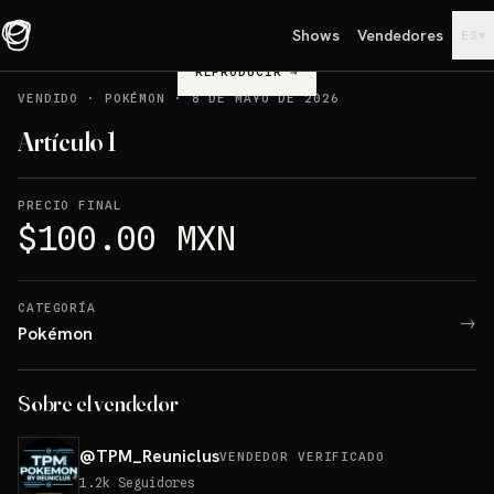
Shows
Vendedores
▾
ES
REPRODUCIR
→
VENDIDO
·
POKÉMON
·
8 DE MAYO DE 2026
Artículo 1
PRECIO FINAL
$100.00 MXN
CATEGORÍA
→
Pokémon
Sobre el vendedor
@
TPM_Reuniclus
VENDEDOR VERIFICADO
1.2k
Seguidores