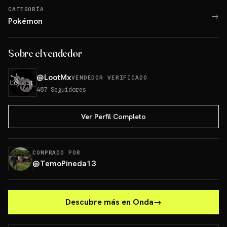
CATEGORÍA
→
Pokémon
Sobre el vendedor
@
LootMx
VENDEDOR VERIFICADO
487
Seguidores
Ver Perfil Completo
COMPRADO POR
@
TemoPineda13
Descubre más en Onda
→