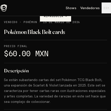
Shows
Vendedores
▾
ES
REPRODUCIR
→
VENDIDO
·
POKÉMON
·
15 DE MARZO DE 2026
Pokémon Black Bolt cards
PRECIO FINAL
$60.00 MXN
Descripción
Se están subastando cartas del set Pokémon TCG Black Bolt,
una expansión de Scarlet & Violet lanzada en 2025. Este set se
caracteriza por tener cartas raras con ilustraciones especiales
y artes completas. La variedad de rarezas en este set hace que
sea complejo de coleccionar.