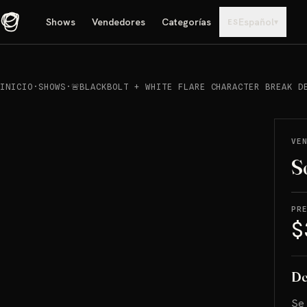
Shows
Vendedores
Categorías
Español
▾
ES
INICIO
·
SHOWS
·
🚨BLACKBOLT + WHITE FLARE CHARACTER BREAK D
REPRODUCIR
→
VENDIDO
VE
S
PR
$
De
Se 