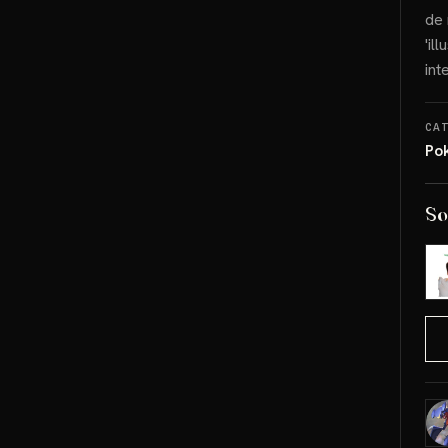
de 
'il
int
CA
Po
So