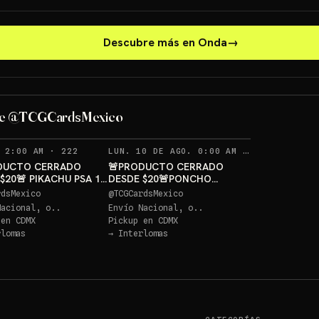
Descubre más en Onda
→
PONCHO PI
PIKACHU PSA 10 GRATIS
GRATIS
de @TCGCardsMexico
Sorteo: PIKACHU PSA 10 GRATIS
→
Sorteo: PONCHO PIKACHU PSA 10 GRATIS
→
RECORDATORIOS
RECORDAT
 2:00 AM
·
222
LUN. 10 DE AGO. 0:00 AM
·
237
DUCTO CERRADO
🚨PRODUCTO CERRADO
$20🚨 PIKACHU PSA 10
DESDE $20🚨PONCHO
S
PIKACHU PSA 10 GRATIS
rdsMexico
@
TCGCardsMexico
Nacional, o..
Envío Nacional, o..
 en
CDMX
Pickup en
CDMX
rlomas
→
Interlomas