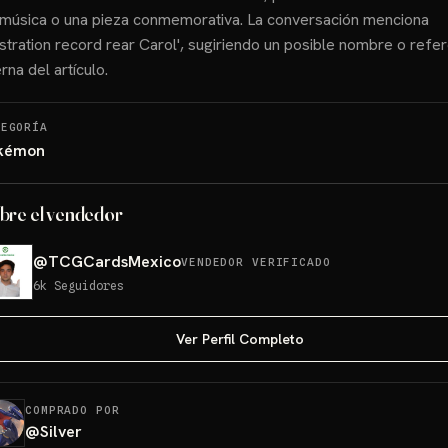
música o una pieza conmemorativa. La conversación menciona
lustration record rear Carol', sugiriendo un posible nombre o refe
erna del artículo.
TEGORÍA
kémon
bre el vendedor
@
TCGCardsMexico
VENDEDOR VERIFICADO
6k
Seguidores
Ver Perfil Completo
COMPRADO POR
@
Silver