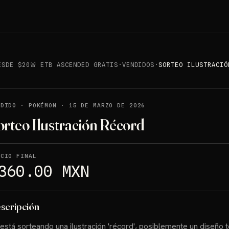
ESDE $20🚨 ETB ASCENDED GRATIS
·
VENDIDOS
·
SORTEO ILUSTRACIÓ
NDIDO
·
POKÉMON
·
15 DE MARZO DE 2026
orteo Ilustración Récord
ECIO FINAL
360.00 MXN
scripción
está sorteando una ilustración 'récord', posiblemente un diseño 