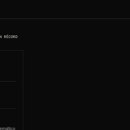
N RÉCORD
temático