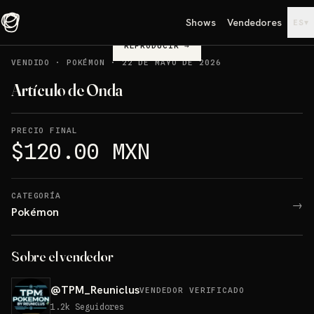
Shows
Vendedores
▾
ES
REPRODUCIR
→
VENDIDO
·
POKÉMON
·
22 DE MAYO DE 2026
Artículo de Onda
PRECIO FINAL
$120.00 MXN
CATEGORÍA
→
Pokémon
Sobre el vendedor
@
TPM_Reuniclus
VENDEDOR VERIFICADO
1.2k
Seguidores