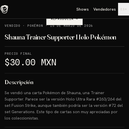
Shows
Vendedores
▾
ES
REPRODUCIR
→
VENDIDO
·
POKÉMON
·
15 DE MARZO DE 2026
Shauna Trainer Supporter Holo Pokémon
PRECIO FINAL
$30.00 MXN
Descripción
Se vendió una carta Pokémon de Shauna, una Trainer
Supporter. Parece ser la versión Holo Ultra Rara #263/264 del
set Fusion Strike, aunque también podría ser la versión #72 del
set Generations. Este tipo de cartas son muy apreciadas por
los coleccionistas.