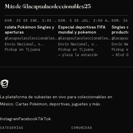
especial ex
Más de @lacapsulacoleccionables25
Sorteo: charizard colección especial ex
→
RECORDATORIOS
RECORD
DOM. 25 DE ENE. 2:05 AM
·
15
DOM. 5 DE JUL. 2:00 AM
·
3
ruleta Pokémon Singles y
Especial deportivas FIFA
Singles dep
aperturas
mundial y pokemon
producto c
@
lacapsulacoleccionables25
@
lacapsulacoleccionables25
@
lacapsulac
Envío Nacional, o..
Envío Nacional, o..
Envío Naci
Pickup en
Tijuana
Pickup en
Tijuana
Pickup en
→
plaza la estación
→
Blvd Gus
La plataforma de subastas en vivo para coleccionables en
México. Cartas Pokémon, deportivas, juguetes y más.
Instagram
Facebook
TikTok
CATEGORÍAS
COMUNIDAD