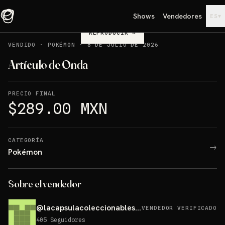
Shows
Vendedores
▾
ES
REPRODUCIR
→
VENDIDO
·
POKÉMON
·
8 DE JULIO DE 2026
Artículo de Onda
PRECIO FINAL
$289.00 MXN
CATEGORÍA
→
Pokémon
Sobre el vendedor
@
lacapsulacoleccionables25
VENDEDOR VERIFICADO
405
Seguidores