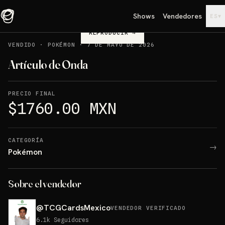
Shows
Vendedores
▾
ES
REPRODUCIR
→
VENDIDO
·
POKÉMON
·
7 DE MAYO DE 2026
Artículo de Onda
PRECIO FINAL
$1760.00 MXN
CATEGORÍA
→
Pokémon
Sobre el vendedor
@
TCGCardsMexico
VENDEDOR VERIFICADO
6.1k
Seguidores