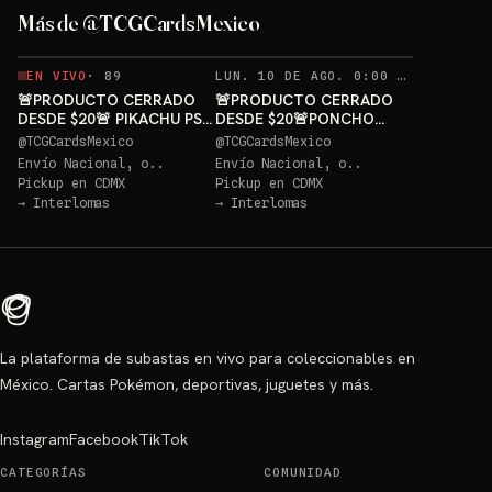
GRATIS
Más de @TCGCardsMexico
Sorteo: PONCHO PIKACHU PSA 10 GRATIS
→
REC
EN VIVO
·
89
LUN. 10 DE AGO. 0:00 AM
·
289
🚨PRODUCTO CERRADO
🚨PRODUCTO CERRADO
DESDE $20🚨 PIKACHU PSA
DESDE $20🚨PONCHO
10 GRATIS
PIKACHU PSA 10 GRATIS
@
TCGCardsMexico
@
TCGCardsMexico
Envío Nacional, o..
Envío Nacional, o..
Pickup en
CDMX
Pickup en
CDMX
→
Interlomas
→
Interlomas
La plataforma de subastas en vivo para coleccionables en
México. Cartas Pokémon, deportivas, juguetes y más.
Instagram
Facebook
TikTok
CATEGORÍAS
COMUNIDAD