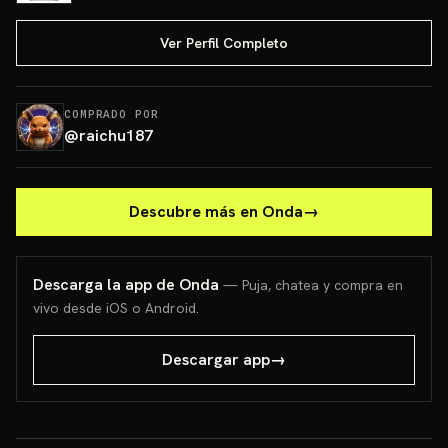
Ver Perfil Completo
COMPRADO POR
@
raichu187
Descubre más en Onda
→
Descarga la app de Onda
— Puja, chatea y compra en
vivo desde iOS o Android.
Descargar app
→
PONCHO