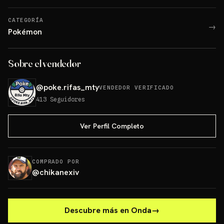
CATEGORÍA
→
Pokémon
Sobre el vendedor
@
poke.rifas_mty
VENDEDOR VERIFICADO
413
Seguidores
Ver Perfil Completo
COMPRADO POR
@
chikanexiv
Descubre más en Onda
→