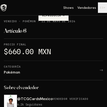
Shows
Vendedores
▾
ES
REPRODUCIR
→
VENDIDO
·
POKÉMON
·
11 DE MAYO DE 2026
Artículo 6
PRECIO FINAL
$660.00 MXN
CATEGORÍA
→
Pokémon
Sobre el vendedor
@
TCGCardsMexico
VENDEDOR VERIFICADO
6.2k
Seguidores