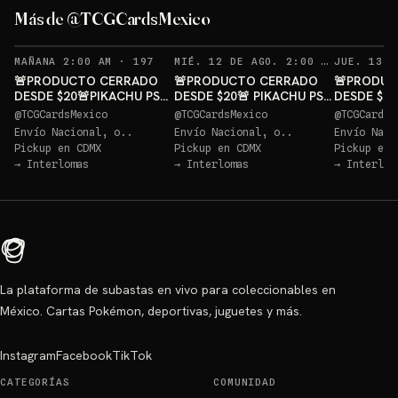
Más de @TCGCardsMexico
RECORDATORIOS
REC
MAÑANA 2:00 AM
·
197
MIÉ. 12 DE AGO. 2:00 AM
·
188
🚨PRODUCTO CERRADO
🚨PRODUCTO CERRADO
🚨PRODUC
DESDE $20🚨PIKACHU PSA
DESDE $20🚨 PIKACHU PSA
DESDE $20
10 GRATIS
10 GRATIS
10 GRATIS
@
TCGCardsMexico
@
TCGCardsMexico
@
TCGCardsM
Envío Nacional, o..
Envío Nacional, o..
Envío Naci
Pickup en
CDMX
Pickup en
CDMX
Pickup en
→
Interlomas
→
Interlomas
→
Interlom
La plataforma de subastas en vivo para coleccionables en
México. Cartas Pokémon, deportivas, juguetes y más.
Instagram
Facebook
TikTok
CATEGORÍAS
COMUNIDAD