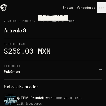
Shows
Vendedores
▾
ES
REPRODUCIR
→
VENDIDO
·
POKÉMON
·
27 DE MAYO DE 2026
Artículo 9
PRECIO FINAL
$250.00 MXN
CATEGORÍA
→
Pokémon
Sobre el vendedor
@
TPM_Reuniclus
VENDEDOR VERIFICADO
1.2k
Seguidores