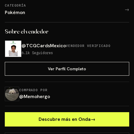
CATEGORÍA
→
Pokémon
Sobre el vendedor
@
TCGCardsMexico
VENDEDOR VERIFICADO
6.1k
Seguidores
Ver Perfil Completo
COMPRADO POR
@
Memohergo
Descubre más en Onda
→