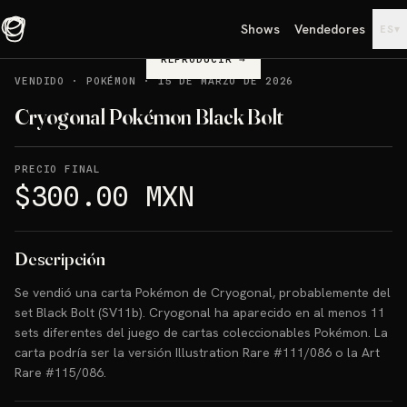
Shows
Vendedores
▾
ES
REPRODUCIR
→
VENDIDO
·
POKÉMON
·
15 DE MARZO DE 2026
Cryogonal Pokémon Black Bolt
PRECIO FINAL
$300.00 MXN
Descripción
Se vendió una carta Pokémon de Cryogonal, probablemente del
set Black Bolt (SV11b). Cryogonal ha aparecido en al menos 11
sets diferentes del juego de cartas coleccionables Pokémon. La
carta podría ser la versión Illustration Rare #111/086 o la Art
Rare #115/086.