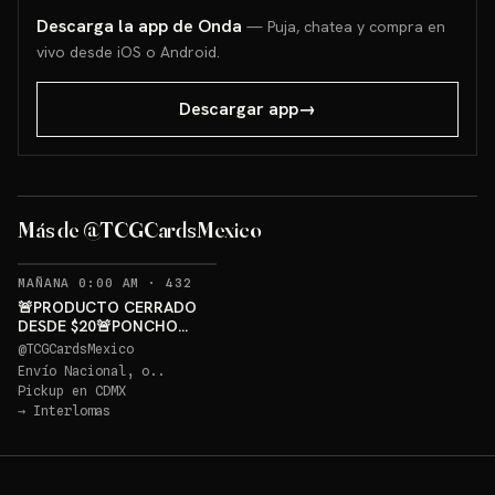
Descarga la app de Onda
— Puja, chatea y compra en
vivo desde iOS o Android.
Descargar app
→
PONCHO PIKACHU PSA 10
GRATIS
Más de @TCGCardsMexico
Sorteo: PONCHO PIKACHU PSA 10 GRATIS
→
RECORDATORIOS
MAÑANA 0:00 AM
·
432
🚨PRODUCTO CERRADO
DESDE $20🚨PONCHO
PIKACHU PSA 10 GRATIS
@
TCGCardsMexico
Envío Nacional, o..
Pickup en
CDMX
→
Interlomas