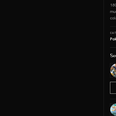
180
mue
col
CA
Po
So