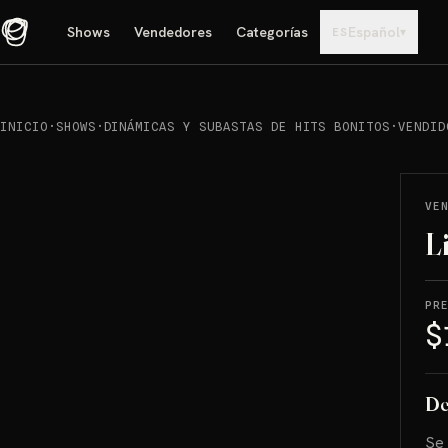
Shows
Vendedores
Categorías
Español
▾
ES
INICIO
·
SHOWS
·
DINÁMICAS Y SUBASTAS DE HITS BONITOS
·
VENDID
REPRODUCIR
→
VENDIDO
VE
L
PR
$
De
Se 