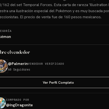
/162 del set Temporal Forces. Esta carta de rareza 'Illustration 
stra una ilustración especial del Pokémon y es muy buscada po
eccionistas. El precio de venta fue de 160 pesos mexicanos.
TEGORÍA
kémon
bre el vendedor
@
Palmerin
VENDEDOR VERIFICADO
60
Seguidores
Ver Perfil Completo
COMPRADO POR
@
IngDragonite