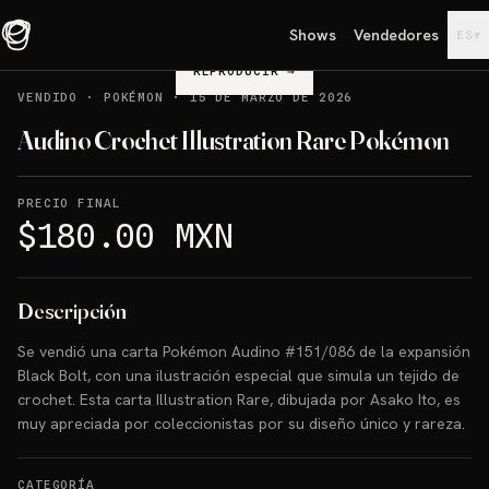
Shows
Vendedores
▾
ES
REPRODUCIR
→
VENDIDO
·
POKÉMON
·
15 DE MARZO DE 2026
Audino Crochet Illustration Rare Pokémon
PRECIO FINAL
$180.00 MXN
Descripción
Se vendió una carta Pokémon Audino #151/086 de la expansión
Black Bolt, con una ilustración especial que simula un tejido de
crochet. Esta carta Illustration Rare, dibujada por Asako Ito, es
muy apreciada por coleccionistas por su diseño único y rareza.
CATEGORÍA