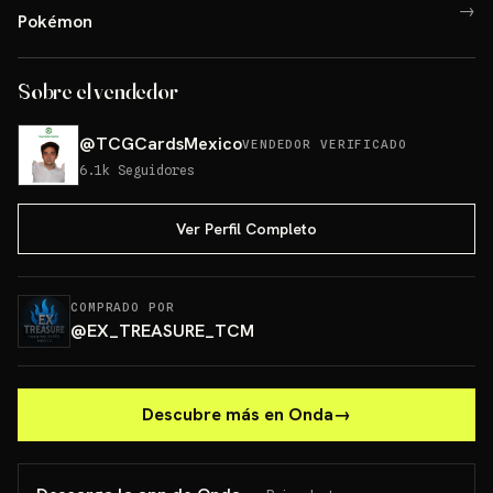
→
Pokémon
Sobre el vendedor
@
TCGCardsMexico
VENDEDOR VERIFICADO
6.1k
Seguidores
Ver Perfil Completo
COMPRADO POR
@
EX_TREASURE_TCM
Descubre más en Onda
→