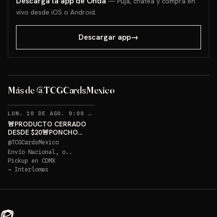
Descarga la app de Onda
— Puja, chatea y compra en
vivo desde iOS o Android.
Descargar app
→
PONCHO PIKACHU PSA 10
GRATIS
Más de @TCGCardsMexico
Sorteo: PONCHO PIKACHU PSA 10 GRATIS
→
RECORDATORIOS
LUN. 10 DE AGO. 0:00 AM
·
398
🚨PRODUCTO CERRADO
DESDE $20🚨PONCHO
PIKACHU PSA 10 GRATIS
@
TCGCardsMexico
Envío Nacional, o..
Pickup en
CDMX
→
Interlomas