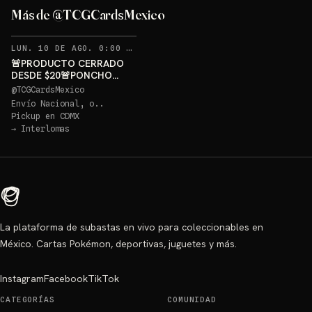
GRATIS
Más de @TCGCardsMexico
Sorteo: PONCHO PIKACHU PSA 10 GRATIS
→
RECORDATORIOS
LUN. 10 DE AGO. 0:00 AM
·
329
🚨PRODUCTO CERRADO
DESDE $20🚨PONCHO
PIKACHU PSA 10 GRATIS
@
TCGCardsMexico
Envío Nacional, o..
Pickup en
CDMX
→
Interlomas
La plataforma de subastas en vivo para coleccionables en
México. Cartas Pokémon, deportivas, juguetes y más.
Instagram
Facebook
TikTok
CATEGORÍAS
COMUNIDAD