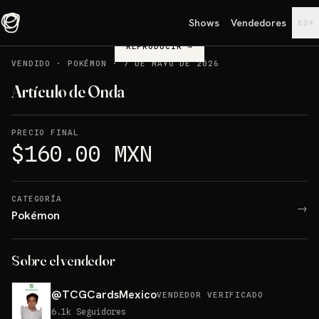
Shows
Vendedores
▾
ES
REPRODUCIR
→
VENDIDO
·
POKÉMON
·
7 DE MAYO DE 2026
Artículo de Onda
PRECIO FINAL
$160.00 MXN
CATEGORÍA
→
Pokémon
Sobre el vendedor
@
TCGCardsMexico
VENDEDOR VERIFICADO
6.1k
Seguidores