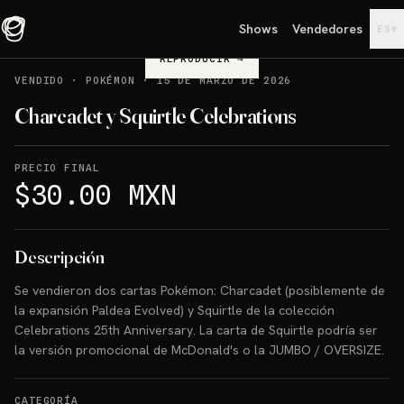
Shows
Vendedores
▾
ES
REPRODUCIR
→
VENDIDO
·
POKÉMON
·
15 DE MARZO DE 2026
Charcadet y Squirtle Celebrations
PRECIO FINAL
$30.00 MXN
Descripción
Se vendieron dos cartas Pokémon: Charcadet (posiblemente de
la expansión Paldea Evolved) y Squirtle de la colección
Celebrations 25th Anniversary. La carta de Squirtle podría ser
la versión promocional de McDonald's o la JUMBO / OVERSIZE.
CATEGORÍA