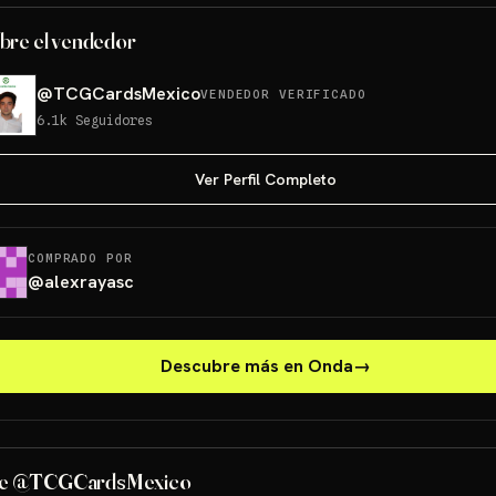
bre el vendedor
@
TCGCardsMexico
VENDEDOR VERIFICADO
6.1k
Seguidores
Ver Perfil Completo
COMPRADO POR
@
alexrayasc
Descubre más en Onda
→
PONCHO PI
GRATIS
de @TCGCardsMexico
Sorteo: PONCHO PIKACHU PSA 10 GRATIS
→