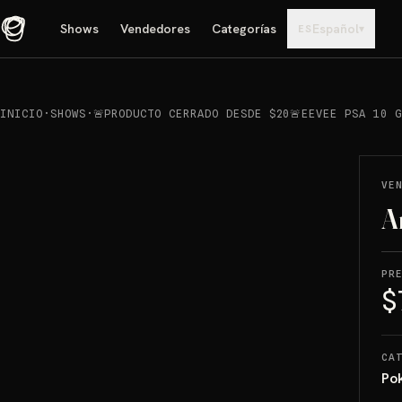
Shows
Vendedores
Categorías
Español
▾
ES
INICIO
·
SHOWS
·
🚨PRODUCTO CERRADO DESDE $20🚨EEVEE PSA 10 
REPRODUCIR
→
VENDIDO
VE
A
PR
$
CA
Po