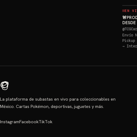
EN VI
🚨PRO
DESDE 
GRATI
@
TCGCa
Envío 
Pickup
→
Inte
La plataforma de subastas en vivo para coleccionables en
México. Cartas Pokémon, deportivas, juguetes y más.
Instagram
Facebook
TikTok