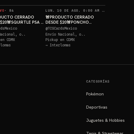
RECORDAT
VO
·
84
LUN. 10 DE AGO. 0:00 AM
·
342
DUCTO CERRADO
🚨PRODUCTO CERRADO
$20🚨SQUIRTLE PSA 10
DESDE $20🚨PONCHO
S
PIKACHU PSA 10 GRATIS
rdsMexico
@
TCGCardsMexico
Nacional, o..
Envío Nacional, o..
 en
CDMX
Pickup en
CDMX
rlomas
→
Interlomas
CATEGORÍAS
Pokémon
Deportivas
Juguetes & Hobbies
Tenis & Streetwear