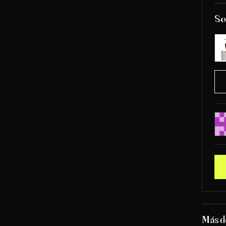
So
Más 