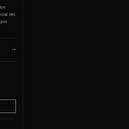
ion
cial del
 por
→