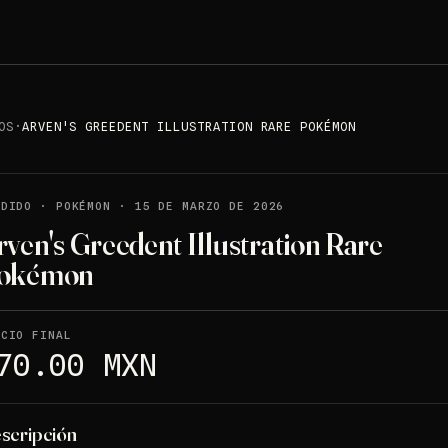
OS
·
ARVEN'S GREEDENT ILLUSTRATION RARE POKÉMON
NDIDO
·
POKÉMON
·
15 DE MARZO DE 2026
rven's Greedent Illustration Rare
okémon
ECIO FINAL
70.00 MXN
scripción