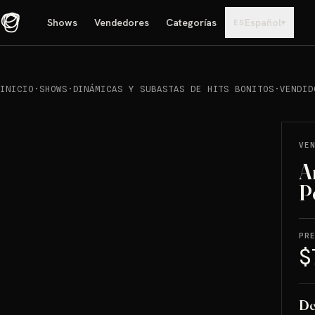
Shows
Vendedores
Categorías
Español
▾
ES
INICIO
·
SHOWS
·
DINÁMICAS Y SUBASTAS DE HITS BONITOS
·
VENDID
REPRODUCIR
→
VENDIDO
VE
A
P
PR
$
De