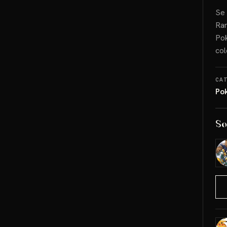
Se 
Rar
Pok
col
CA
Po
So