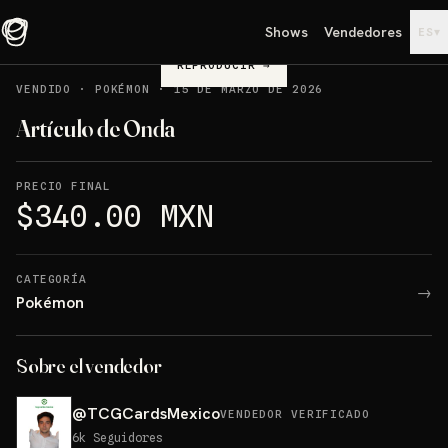
Shows
Vendedores
▾
ES
REPRODUCIR
→
VENDIDO
·
POKÉMON
·
15 DE MARZO DE 2026
Artículo de Onda
PRECIO FINAL
$340.00 MXN
CATEGORÍA
→
Pokémon
Sobre el vendedor
@
TCGCardsMexico
VENDEDOR VERIFICADO
6k
Seguidores