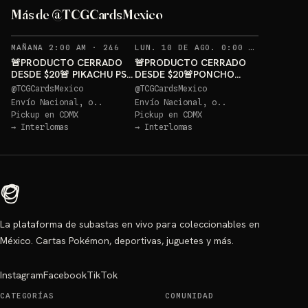
PIKACHU PSA 10 GRATIS
GRATIS
Más de @TCGCardsMexico
Sorteo: PIKACHU PSA 10 GRATIS
→
Sorteo: PONCHO PIKACHU PSA 10 GRATIS
→
RECORDATORIOS
REC
MAÑANA 2:00 AM
·
246
LUN. 10 DE AGO. 0:00 AM
·
250
🚨PRODUCTO CERRADO
🚨PRODUCTO CERRADO
DESDE $20🚨 PIKACHU PSA
DESDE $20🚨PONCHO
10 GRATIS
PIKACHU PSA 10 GRATIS
@
TCGCardsMexico
@
TCGCardsMexico
Envío Nacional, o..
Envío Nacional, o..
Pickup en
CDMX
Pickup en
CDMX
→
Interlomas
→
Interlomas
La plataforma de subastas en vivo para coleccionables en
México. Cartas Pokémon, deportivas, juguetes y más.
Instagram
Facebook
TikTok
CATEGORÍAS
COMUNIDAD