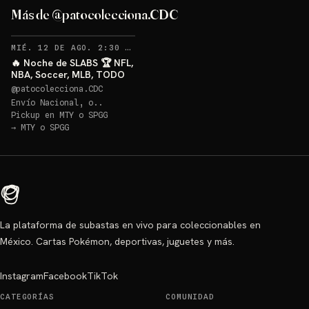
Más de @patocolecciona.CDC
RECORDATORIOS
MIÉ. 12 DE AGO. 2:30 AM
·
48
🔥 Noche de SLABS 🏆 NFL,
NBA, Soccer, MLB, TODO
@
patocolecciona.CDC
Envío Nacional, o..
Pickup en
MTY o SPGG
→
MTY o SPGG
La plataforma de subastas en vivo para coleccionables en
México. Cartas Pokémon, deportivas, juguetes y más.
Instagram
Facebook
TikTok
CATEGORÍAS
COMUNIDAD