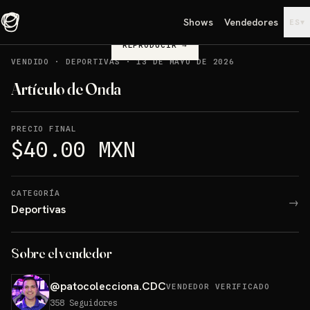
Shows
Vendedores
▾
ES
REPRODUCIR
→
VENDIDO
·
DEPORTIVAS
·
13 DE MAYO DE 2026
Artículo de Onda
PRECIO FINAL
$40.00 MXN
CATEGORÍA
→
Deportivas
Sobre el vendedor
@
patocolecciona.CDC
VENDEDOR VERIFICADO
358
Seguidores