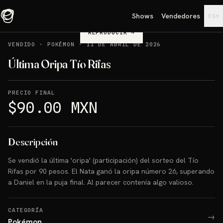
Shows
Vendedores
▾
ES
REPRODUCIR
→
VENDIDO
·
POKÉMON
·
11 DE ABRIL DE 2026
Última Oripa Tío Rifas
PRECIO FINAL
$90.00 MXN
Descripción
Se vendió la última 'oripa' (participación) del sorteo del Tío
Rifas por 90 pesos. El Nata ganó la oripa número 26, superando
a Daniel en la puja final. Al parecer contenía algo valioso.
CATEGORÍA
→
Pokémon