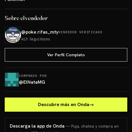
Sobre el vendedor
@
poke.rifas_mty
VENDEDOR VERIFICADO
413
Seguidores
Ver Perfil Completo
COMPRADO POR
@
ElNataMG
Descubre más en Onda
→
Descarga la app de Onda
— Puja, chatea y compra en