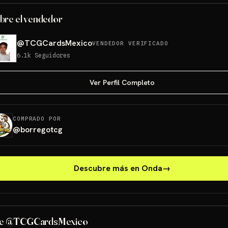
bre el vendedor
@
TCGCardsMexico
VENDEDOR VERIFICADO
6.1k
Seguidores
Ver Perfil Completo
COMPRADO POR
@
borregotcg
Descubre más en Onda
→
PONCHO PIKACHU PSA 10
GRATIS
de @TCGCardsMexico
Sorteo: PONCHO PIKACHU PSA 10 GRATIS
→