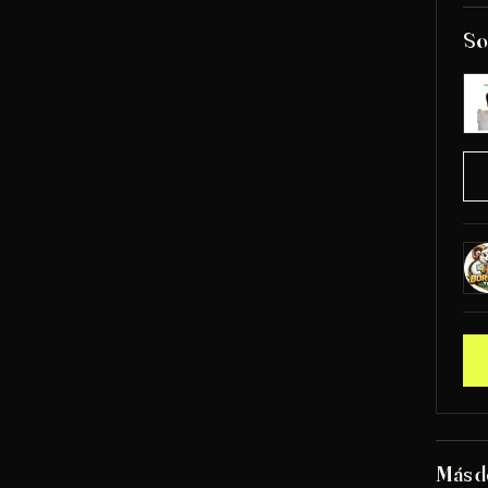
So
Más 