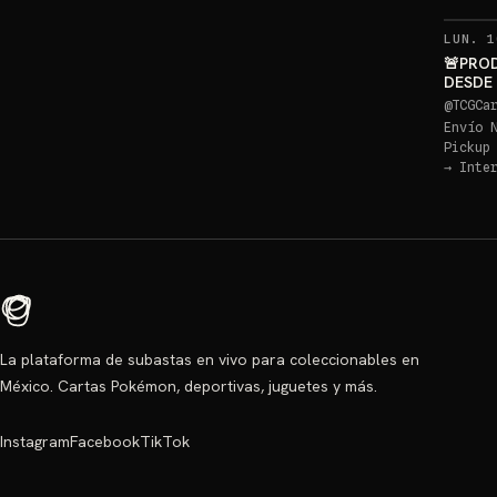
LUN. 1
🚨PRO
DESDE
PIKACH
@
TCGCa
Envío 
Pickup
→
Inte
La plataforma de subastas en vivo para coleccionables en
México. Cartas Pokémon, deportivas, juguetes y más.
Instagram
Facebook
TikTok