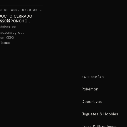
RECORDATORIOS
0 DE AGO. 0:00 AM
·
333
DUCTO CERRADO
 $20🚨PONCHO
U PSA 10 GRATIS
rdsMexico
Nacional, o..
 en
CDMX
rlomas
CATEGORÍAS
Pokémon
Deportivas
Juguetes & Hobbies
Tenis & Streetwear