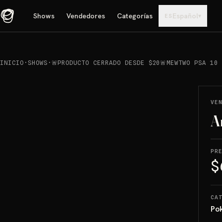
Shows
Vendedores
Categorías
Español
▾
ES
INICIO
·
SHOWS
·
🚨PRODUCTO CERRADO DESDE $20🚨MEWTWO PSA 10
REPRODUCIR
→
VENDIDO
VE
A
PR
$
CA
Po