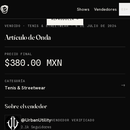
Shows
Vendedores
▾
ES
REPRODUCIR
→
VENDIDO
·
TENIS & STREETWEAR
·
6 DE JULIO DE 2026
Artículo de Onda
PRECIO FINAL
$380.00 MXN
CATEGORÍA
→
Tenis & Streetwear
Sobre el vendedor
@
UrbanUtility
VENDEDOR VERIFICADO
2.1k
Seguidores