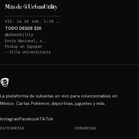
Más de @UrbanUtility
VIE. 14 DE AGO. 1:30 AM
TODO DESDE $20
@
UrbanUtility
Envío Nacional, o..
Pickup en
Zapopan
→
Villa universitaria
La plataforma de subastas en vivo para coleccionables en
México. Cartas Pokémon, deportivas, juguetes y más.
Instagram
Facebook
TikTok
CATEGORÍAS
COMUNIDAD