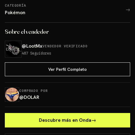
CATEGORÍA
→
Pokémon
Sobre el vendedor
@
LootMx
VENDEDOR VERIFICADO
487
Seguidores
Ver Perfil Completo
COMPRADO POR
@
DOLAR
Descubre más en Onda
→