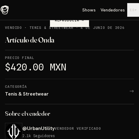
Shows
Vendedores
▾
ES
REPRODUCIR
→
VENDIDO
·
TENIS & STREETWEAR
·
4 DE JUNIO DE 2026
Artículo de Onda
PRECIO FINAL
$420.00 MXN
CATEGORÍA
→
Tenis & Streetwear
Sobre el vendedor
@
UrbanUtility
VENDEDOR VERIFICADO
2.1k
Seguidores