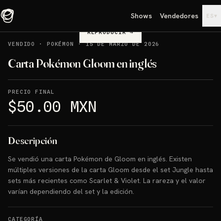
Shows
Vendedores
▾
ES
REPRODUCIR
→
VENDIDO
·
POKÉMON
·
15 DE MARZO DE 2026
Carta Pokémon Gloom en inglés
PRECIO FINAL
$50.00 MXN
Descripción
Se vendió una carta Pokémon de Gloom en inglés. Existen
múltiples versiones de la carta Gloom desde el set Jungle hasta
sets más recientes como Scarlet & Violet. La rareza y el valor
varían dependiendo del set y la edición.
CATEGORÍA