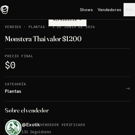
Shows
Vendedores
▾
ES
REPRODUCIR
→
VENDIDO
·
PLANTAS
·
3 DE JUNIO DE 2026
Monstera Thai valor $1200
PRECIO FINAL
$0
CATEGORÍA
→
Plantas
Sobre el vendedor
@
Exotik
VENDEDOR VERIFICADO
132
Seguidores