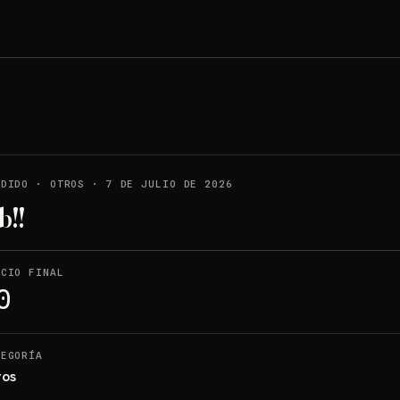
NDIDO
·
OTROS
·
7 DE JULIO DE 2026
b!!
ECIO FINAL
0
TEGORÍA
ros