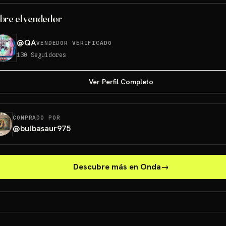
bre el vendedor
@
QA
VENDEDOR VERIFICADO
130
Seguidores
Ver Perfil Completo
COMPRADO POR
@
bulbasaur975
Descubre más en Onda
→