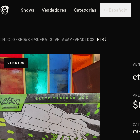
Shows
Vendedores
Categorías
Español
▾
ES
INICIO
·
SHOWS
·
PRUEBA GIVE AWAY
·
VENDIDOS
·
ETB!!
VENDIDO
VE
et
PR
$
CA
Ot