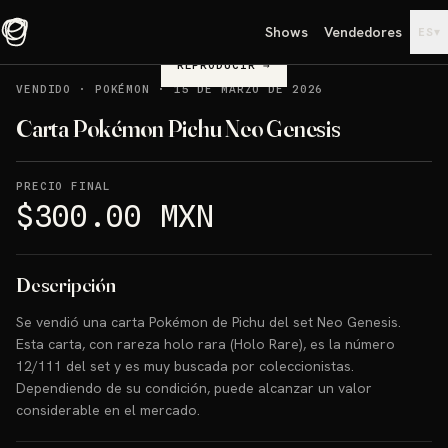
Shows
Vendedores
▾
ES
REPRODUCIR
→
VENDIDO
·
POKÉMON
·
15 DE MARZO DE 2026
Carta Pokémon Pichu Neo Genesis
PRECIO FINAL
$300.00 MXN
Descripción
Se vendió una carta Pokémon de Pichu del set Neo Genesis.
Esta carta, con rareza holo rara (Holo Rare), es la número
12/111 del set y es muy buscada por coleccionistas.
Dependiendo de su condición, puede alcanzar un valor
considerable en el mercado.