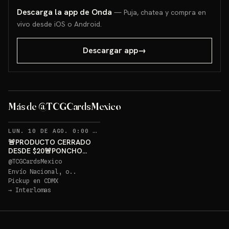
Descarga la app de Onda
— Puja, chatea y compra en
vivo desde iOS o Android.
Descargar app
→
PONCHO PIKACHU PSA 10
GRATIS
Más de @TCGCardsMexico
Sorteo: PONCHO PIKACHU PSA 10 GRATIS
→
RECORDATORIOS
LUN. 10 DE AGO. 0:00 AM
·
398
🚨PRODUCTO CERRADO
DESDE $20🚨PONCHO
PIKACHU PSA 10 GRATIS
@
TCGCardsMexico
Envío Nacional, o..
Pickup en
CDMX
→
Interlomas