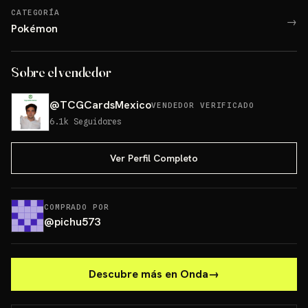
CATEGORÍA
→
Pokémon
Sobre el vendedor
@
TCGCardsMexico
VENDEDOR VERIFICADO
6.1k
Seguidores
Ver Perfil Completo
COMPRADO POR
@
pichu573
Descubre más en Onda
→