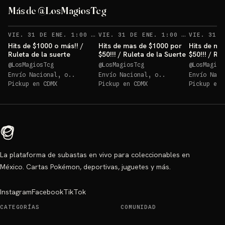
Más de @LosMagiosTcg
VIE. 31 DE ENE. 1:00 AM
VIE. 31 DE ENE. 1:00 AM
Hits de $1000 o más!! /
Hits de mas de $1000 por
Hits de ma
Ruleta de la suerte
$50!!! / Ruleta de la Suerte
$50!!! / Ru
@
LosMagiosTcg
@
LosMagiosTcg
@
LosMagios
Envío Nacional, o..
Envío Nacional, o..
Envío Naci
Pickup en
CDMX
Pickup en
CDMX
Pickup en
La plataforma de subastas en vivo para coleccionables en
México. Cartas Pokémon, deportivas, juguetes y más.
Instagram
Facebook
TikTok
CATEGORÍAS
COMUNIDAD