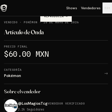
Shows
Vendedores
▾
ES
REPRODUCIR
→
VENDIDO
·
POKÉMON
·
10 DE MAYO DE 2026
Artículo de Onda
PRECIO FINAL
$60.00 MXN
CATEGORÍA
→
Pokémon
Sobre el vendedor
@
LosMagiosTcg
VENDEDOR VERIFICADO
2.2k
Seguidores