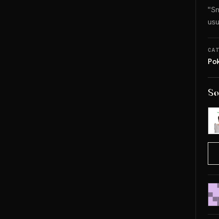
"Sn
usu
CA
Po
So