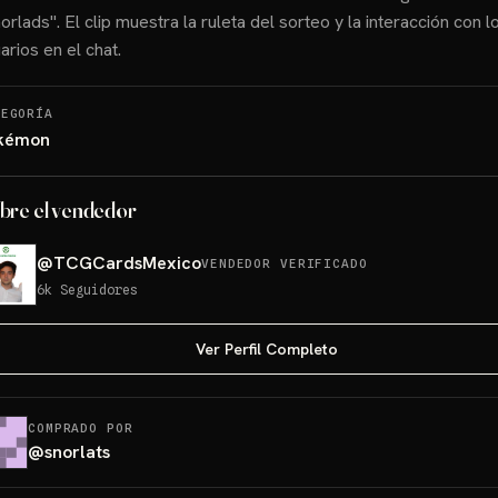
orlads". El clip muestra la ruleta del sorteo y la interacción con l
arios en el chat.
TEGORÍA
kémon
bre el vendedor
@
TCGCardsMexico
VENDEDOR VERIFICADO
6k
Seguidores
Ver Perfil Completo
COMPRADO POR
@
snorlats