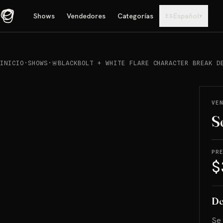
Shows
Vendedores
Categorías
Español
▾
ES
INICIO
·
SHOWS
·
🚨BLACKBOLT + WHITE FLARE CHARACTER BREAK D
REPRODUCIR
→
VENDIDO
VE
S
PR
$
De
Se 