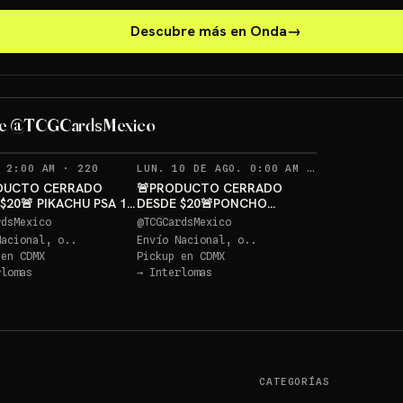
Descubre más en Onda
→
PONCHO PI
PIKACHU PSA 10 GRATIS
GRATIS
de @TCGCardsMexico
Sorteo: PIKACHU PSA 10 GRATIS
→
Sorteo: PONCHO PIKACHU PSA 10 GRATIS
→
RECORDATORIOS
RECORDAT
 2:00 AM
·
220
LUN. 10 DE AGO. 0:00 AM
·
236
DUCTO CERRADO
🚨PRODUCTO CERRADO
$20🚨 PIKACHU PSA 10
DESDE $20🚨PONCHO
S
PIKACHU PSA 10 GRATIS
rdsMexico
@
TCGCardsMexico
Nacional, o..
Envío Nacional, o..
 en
CDMX
Pickup en
CDMX
rlomas
→
Interlomas
CATEGORÍAS