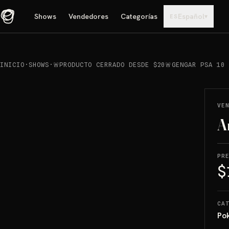
Shows
Vendedores
Categorías
Español
▾
ES
INICIO
·
SHOWS
·
🚨PRODUCTO CERRADO DESDE $20🚨GENGAR PSA 10
REPRODUCIR
→
VENDIDO
VE
A
PR
$
CA
Po