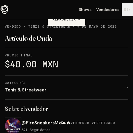
Shows
Vendedores
▾
ES
REPRODUCIR
→
VENDIDO
·
TENIS & STREETWEAR
·
9 DE MAYO DE 2026
Artículo de Onda
PRECIO FINAL
$40.00 MXN
CATEGORÍA
→
Tenis & Streetwear
Sobre el vendedor
@
FireSneakersMx👟🔥
VENDEDOR VERIFICADO
321
Seguidores